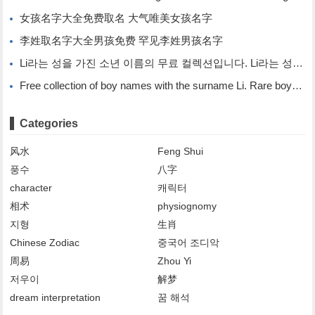
女孩名字大全免费取名 大气唯美女孩名字
李姓取名字大全男孩免费 罕见李姓男孩名字
Li라는 성을 가진 소년 이름의 무료 컬렉션입니다. Li라는 성을 가진 희귀한 소년 이름입니다.
Free collection of boy names with the surname Li. Rare boy names with the surname Li.
Categories
风水
Feng Shui
풍수
八字
character
캐릭터
相术
physiognomy
지형
生肖
Chinese Zodiac
중국어 조디악
周易
Zhou Yi
저우이
解梦
dream interpretation
꿈 해석