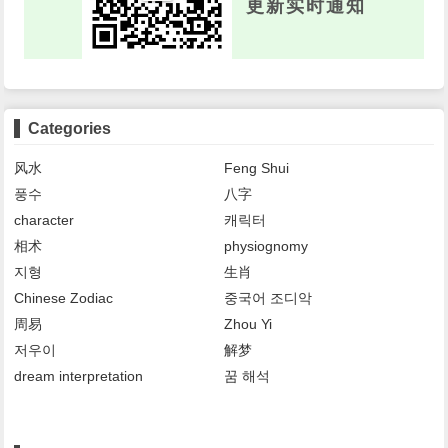
更新实时通知
Categories
风水
Feng Shui
풍수
八字
character
캐릭터
相术
physiognomy
지형
生肖
Chinese Zodiac
중국어 조디악
周易
Zhou Yi
저우이
解梦
dream interpretation
꿈 해석