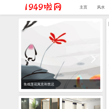
主页
风水
鱼戏莲花寓意和禁忌