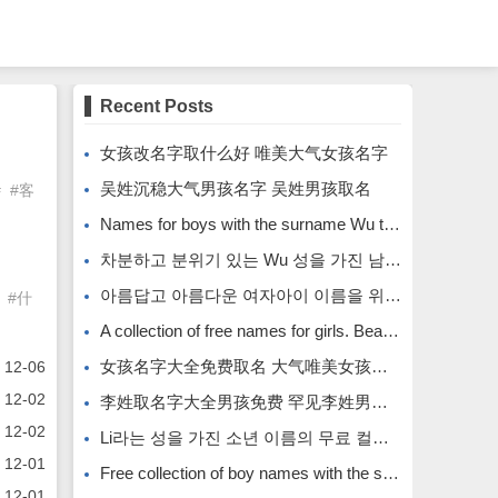
Recent Posts
女孩改名字取什么好 唯美大气女孩名字
吴姓沉稳大气男孩名字 吴姓男孩取名
 #客
Names for boys with the surname Wu that are calm and atmospheric. Names for boys with the surname Wu.
차분하고 분위기 있는 Wu 성을 가진 남자아이의 이름입니다.
아름답고 아름다운 여자아이 이름을 위한 무료 이름 모음입니다.
 #什
A collection of free names for girls. Beautiful and beautiful girl names.
女孩名字大全免费取名 大气唯美女孩名字
12-06
放的最佳位置图解
12-02
李姓取名字大全男孩免费 罕见李姓男孩名字
12-02
Li라는 성을 가진 소년 이름의 무료 컬렉션입니다. Li라는 성을 가진 희귀한 소년 이름입니다.
12-01
Free collection of boy names with the surname Li. Rare boy names with the surname Li.
12-01