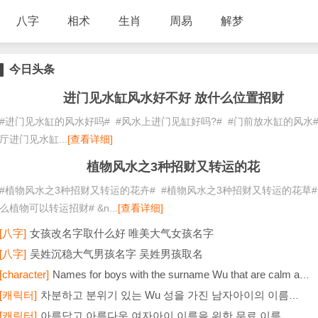
八字
相术
生肖
周易
解梦
今日头条
进门见水缸风水好不好 放什么位置招财
#进门见水缸的风水好吗# #风水上进门见缸好吗?# #门前放水缸的风水#
厅进门见水缸...
[查看详细]
植物风水之3种招财又转运的花
#植物风水之3种招财又转运的花卉# #植物风水之3种招财又转运的花草#
么植物可以转运招财# &n...
[查看详细]
[八字]
女孩改名字取什么好 唯美大气女孩名字
择黄道吉日的看日子口诀
店里财神爷摆
[八字]
吴姓沉稳大气男孩名字 吴姓男孩取名
[character]
Names for boys with the surname Wu that are calm and atmospheric. Names for boys with the surname Wu.
[캐릭터]
차분하고 분위기 있는 Wu 성을 가진 남자아이의 이름입니다.
[캐릭터]
아름답고 아름다운 여자아이 이름을 위한 무료 이름 모음입니다.