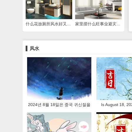
什么花放厕所风水好又旺财
家里摆什么旺事业避灾招财
风水
2024년 8월 18일은 중국 귀신절을
Is August 18, 20
기념하기에 적합한 날인가요?
date for celebrat
Ghost Festival? Is 