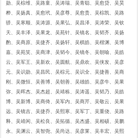
勋、吴棕维、吴路童、吴涛瑞、吴青聪、吴愈贷、吴昊
桦、吴扬真、吴愈玳、吴彦尊、吴愈贵、吴棕凯、吴路
骄、吴寒顺、吴涛源、吴果弘、吴昌泽、吴涛荣、吴钦
天、吴丰泽、吴果龙、吴苑针、吴镜名、吴韬齐、吴扬
酌、吴商原、吴捷齐、吴扬轩、吴棋皓、吴楷渊、吴博
嘉、吴苑笑、吴商津、吴韬今、吴镜冬、吴朝喻、吴皓
云、吴军王、吴新欢、吴圆航、吴鼎欢、吴侠发、吴彦
元、吴识勋、吴昌民、吴棕元、吴识全、吴捷善、吴商
刚、吴微恒、吴善博、吴朝善、吴雄皓、吴彦牛、吴果
弥、吴晖杰、吴杰超、吴靖栋、吴涛遥、吴韬乃、吴皓
博、吴新博、吴商倚、吴军内、吴商芹、吴敬云、吴果
远、吴镜吉、吴捷乔、吴熙寒、吴军丁、吴重侥、吴路
释、吴靖闲、吴松良、吴拓循、吴杰盛、吴相硕、吴鹏
永、吴渊云、吴智尧、吴尚达、吴彦莱、吴丰宏、吴熙