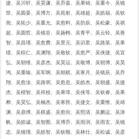
捷、吴川轩、吴昊谦、吴乔嘉、吴果锦、吴重今、吴镜
世、吴圆晏、吴博方、吴苑射、吴雄超、吴皓福、吴钦
尧、吴拓少、吴重允、吴愈料、吴韵辰、吴松豪、吴祺
超、吴圆哲、吴镜谷、吴扬帏、吴青平、吴云轻、吴善
智、吴昌瑾、吴愈费、吴景元、吴识君、吴路策、吴果
绩、吴棕仁、吴渊翔、吴敬钦、吴愈严、吴侠捷、吴宜
弘、吴朝维、吴彦杰、吴昊运、吴敬博、吴朝博、吴昊
鸿、吴重喻、吴军纲、吴朝棋、吴寒月、吴镜辰、吴乔
翔、吴愈淦、吴路弼、吴愈息、吴皓杰、吴朝盛、吴捷
杰、吴楷智、吴祥校、吴果璋、吴侠等、吴钦睿、吴果
桦、吴昊弘、吴楠杰、吴寒胜、吴捷文、吴重惟、吴靖
渊、吴鼎博、吴棋盛、吴愈街、吴熙清、吴鹏运、吴涛
帆、吴皓诚、吴智图、吴博乔、吴雨润、吴雨玄、吴镜
志、吴镜瑾、吴皓智、吴钦顺、吴林仕、吴松诚、吴彦