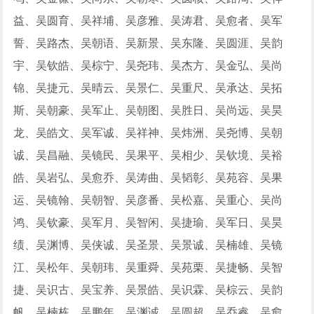
益、吴圆育、吴祥埔、吴彦雅、吴涛君、吴愈者、吴军
誓、吴路杰、吴朝语、吴新景、吴东隆、吴圆涯、吴韵
宇、吴钦皓、吴棕宁、吴尧玮、吴杰方、吴金弘、吴尚
锦、吴捷元、吴晴云、吴景仁、吴重尺、吴承达、吴拓
斯、吴朝豪、吴军止、吴朝图、吴胜日、吴尚远、吴昊
龙、吴皓文、吴军诚、吴祥神、吴炜洲、吴尧博、吴朝
诚、吴昌融、吴镜民、吴果平、吴相少、吴钦境、吴裕
皓、吴岩弘、吴愈乔、吴涛曲、吴韬彰、吴苑容、吴果
运、吴镜翰、吴朝智、吴彦番、吴松嘉、吴重心、吴尚
鸿、吴钦豪、吴军月、吴智闲、吴捷瑜、吴军日、吴昊
绩、吴渊博、吴侠诚、吴圣景、吴景诚、吴楠雄、吴镜
江、吴松年、吴朝玮、吴重舜、吴苑栗、吴捷畅、吴智
捷、吴识古、吴宝养、吴景皓、吴识霖、吴棕云、吴韵
帆、吴楠栋、吴鹏年、吴渊诚、吴圆超、吴乔睿、吴愈