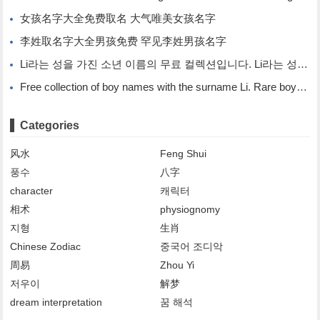
女孩名字大全免费取名 大气唯美女孩名字
李姓取名字大全男孩免费 罕见李姓男孩名字
Li라는 성을 가진 소년 이름의 무료 컬렉션입니다. Li라는 성을 가진 희귀한 소년 이름입니다.
Free collection of boy names with the surname Li. Rare boy names with the surname Li.
Categories
风水
Feng Shui
풍수
八字
character
캐릭터
相术
physiognomy
지형
生肖
Chinese Zodiac
중국어 조디악
周易
Zhou Yi
저우이
解梦
dream interpretation
꿈 해석