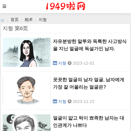
首页
相术
지형
지형 第6页
자유분방한 말투와 독특한 사고방식
›
›
›
을 지닌 얼굴에 독설가인 남자.
지형
2023-12-01
꼿꼿한 얼굴의 남자 얼굴, 남자에게
가장 잘 어울리는 얼굴은?
지형
2023-11-22
얼굴이 얇고 턱이 뾰족한 남자는 대
인관계가 나쁘다