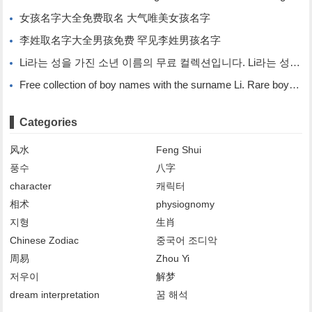
女孩名字大全免费取名 大气唯美女孩名字
李姓取名字大全男孩免费 罕见李姓男孩名字
Li라는 성을 가진 소년 이름의 무료 컬렉션입니다. Li라는 성을 가진 희귀한 소년 이름입니다.
Free collection of boy names with the surname Li. Rare boy names with the surname Li.
Categories
风水
Feng Shui
풍수
八字
character
캐릭터
相术
physiognomy
지형
生肖
Chinese Zodiac
중국어 조디악
周易
Zhou Yi
저우이
解梦
dream interpretation
꿈 해석