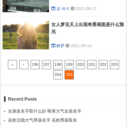
꿈 해석
2021-08-17
女人梦见天上出现奇景画面是什么预
兆
解梦
2021-08-14
‹‹
‹
196
197
198
199
200
201
202
203
204
205
Recent Posts
女孩改名字取什么好 唯美大气女孩名字
吴姓沉稳大气男孩名字 吴姓男孩取名