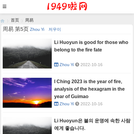
首页
周易
周易 第5页
Zhou Yi
저우이
Li Huoyun is good for those who
›
›
belong to the fire fate
Zhou Yi
2022-10-16
I Ching 2023 is the year of fire,
analysis of the hexagram in the
year of Guimao
Zhou Yi
2022-10-16
Li Huoyun은 불의 운명에 속한 사람
에게 좋습니다.