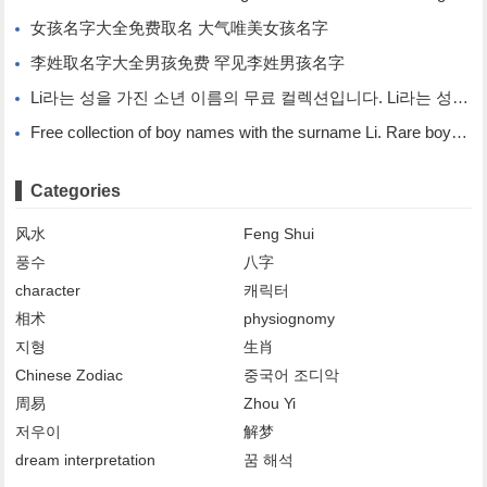
女孩名字大全免费取名 大气唯美女孩名字
李姓取名字大全男孩免费 罕见李姓男孩名字
Li라는 성을 가진 소년 이름의 무료 컬렉션입니다. Li라는 성을 가진 희귀한 소년 이름입니다.
Free collection of boy names with the surname Li. Rare boy names with the surname Li.
Categories
风水
Feng Shui
풍수
八字
character
캐릭터
相术
physiognomy
지형
生肖
Chinese Zodiac
중국어 조디악
周易
Zhou Yi
저우이
解梦
dream interpretation
꿈 해석