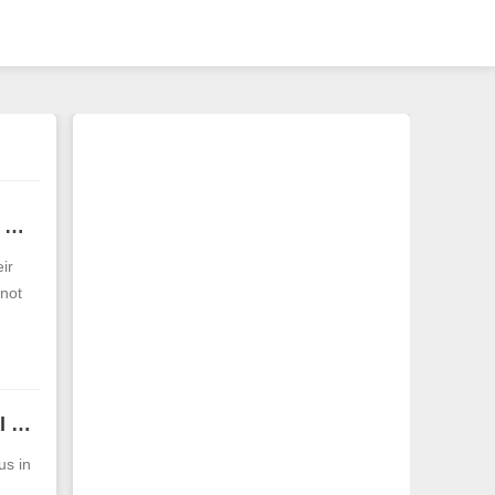
What are the zodiac signs for those who commit Tai Sui in 2025? Monkey people commit Tai Sui
ir
 not
Is 2025 the Year of the Snake unsuitable for marriage? Traditional concepts of zodiac signs and marriage
us in