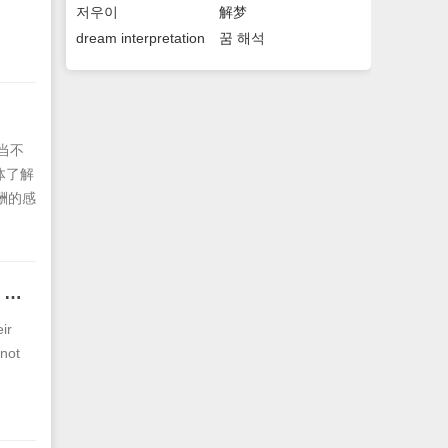
저우이
解梦
dream interpretation
꿈 해석
当不
体了解
酬的感
，但最
们变得
事业
What are the zodiac signs for those who commit Tai Sui in 2025? Monkey people commit Tai Sui
ir
 not