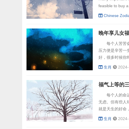
feasible to buy a
Chinese Zodi
晚年享儿女福
每个人苦苦奋斗
压力便是辛苦一
好，很多时候你
错。下面，我们
生肖
2024-
柔，活泼开朗，
生肖狗女的脾气
福气上等的三
良缘。当然，在结.
每个人的命运都
无虑。但有些人
就是天生的好命
福气的三大生肖
生肖
2024-
的女人，无论出