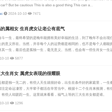
 car? But be cautious This is also a good thing.This can a...
ac
2024-10-10
7471
的属相女 生肖虎女让老公有底气
一生，最终希望的是晚年能拥有美好幸福的生活，到了晚年不会出现
生的意义所在。当然，并非每个人的运势都是相同的，也不是每个人都能
终其一生，最后也是孤独一生，毫无意义。当然，也会有一些生肖女一生
就来看看晚年享儿女福的属相女都有哪些? 生肖狗 狗年出生的人善
10-10
5877
对待生活和感情态度积极，一直以来都是很多异性追求和喜欢的目标。有
不太好，容易因为心高气傲错失良缘。即便是喜欢上一个人，也会因为被
大生肖女 属虎女表现的很耀眼
..
是独一无二的，有些人天生就很好命，出生在条件好的家庭里，一生
却注定命运凄苦，大半辈子都活在辛苦当中。根据十二个生肖来推测，有
，有些人却蹉跎一生。这里就来看看，福气上等的三大生肖女都是谁。
女 属虎女 要说最有福气的生肖女，排名第一位的当属生肖虎。这
10-10
1296
生在什么样的家庭里，都会得到家长所有的爱。这是因为属虎女大多数长