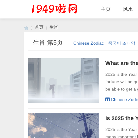
主页
风水
首页
生肖
生肖 第5页
Chinese Zodiac
중국어 조디악
›
›
2025 is the Year 
fortune will be q
be able to get a 
Chinese Zodi
2025 is the Year 
many important l