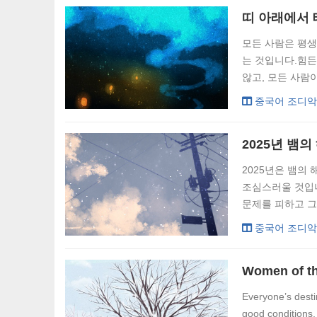
亮，聪明伶俐，
长大以后，就算学习
모든 사람은 평생
는 것입니다.힘든
않고, 모든 사람
은 의미가 없습니
중국어 조디악
황도대 여성이 노
사...
2025년 뱀
2025년은 뱀의
조심스러울 것입니
문제를 피하고 그
겠습니다./p˃ 
중국어 조디악
결혼의 관계는 오
Everyone’s desti
good conditions,