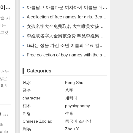
。将来
띠 아래에서 태어난 여성은 노년기에 자녀의 축복을 누립니다. 띠 호랑이 아래에서 태어난 여성은 남편에게 자신감을 줍니다.
아름답고 아름다운 여자아이 이름을 위한 무료 이름 모음입니다.
A collection of free names for girls. Beautiful and beautiful girl names.
삶을 사
지는
女孩名字大全免费取名 大气唯美女孩名字
 그것
李姓取名字大全男孩免费 罕见李姓男孩名字
, 어떤
Li라는 성을 가진 소년 이름의 무료 컬렉션입니다. Li라는 성을 가진 희귀한 소년 이름입니다.
난
Free collection of boy names with the surname Li. Rare boy names with the surname Li.
Categories
 매우
 많은
风水
Feng Shui
살펴보
풍수
八字
동물과
character
캐릭터
相术
physiognomy
Women of the three zodiac signs with good fortune. Tiger women are very dazzling.
지형
生肖
Chinese Zodiac
중국어 조디악
th
周易
Zhou Yi
rable