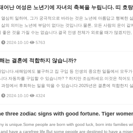
嘴巴又很甜，懂得讨大人的欢心，因此从小到大都会在赞美综合功能成长
...
 열심히 일하며, 그가 궁극적으로 바라는 것은 노년에 아름답고 행복한 
 삶의 의미는 노년에 부담이 없다는 것입니다.물론, 모든 사람의 운이 같
이 좋은 것을 가질 수는 없습니다.결국 인생 전체가 외로울 때가 많겠지만,
다.물론, 인생에서 행운을 누리는 십이지 소녀도 있을 것입니다.다음으로
2024-10-10
5763
년기에 자녀의 축복을 누릴지 살펴보겠습니다. 십이지신 개띠 해에 태어
의 해는 결혼에 적합하지 않습니까?
 해입니다.새해임에도 불구하고 집 구입 등 인생의 중요한 일들에서 모두가
다.자동차를 구입할 수 있습니까? ? 하지만 조심하세요.이것은 적어도
 과정에서 후회하는 일을 막을 수 있습니다.2025년은 결혼에 적합한지 
황도대 별자리와 결혼에 대한 전통적인 개념 중국의 전통 문화에서 황도대 
2024-10-10
4324
랜 역사를 가지고 있습니다.부부의 화합, 결혼의 안정, 가족의 행복 등...
ny is unique.Some people are born with good luck, born into families wi
 and have a carefree life.But some people are destined to have a mise