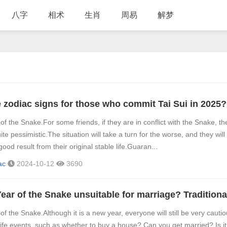
八字
相术
生肖
周易
解梦
of the Snake.For some friends, if they are in conflict with the Snake, the
uite pessimistic.The situation will take a turn for the worse, and they will
good result from their original stable life.Guaran...
ac
2024-10-12
3690
of the Snake.Although it is a new year, everyone will still be very cautio
ife events, such as whether to buy a house? Can you get married? Is it