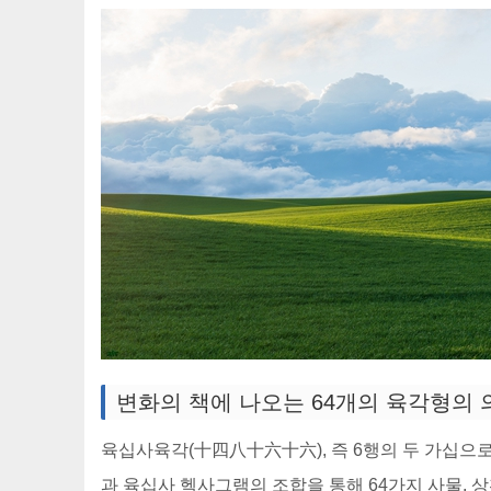
변화의 책에 나오는 64개의 육각형의 
육십사육각(十四八十六十六), 즉 6행의 두 가십으
과 육십사 헥사그램의 조합을 통해 64가지 사물, 