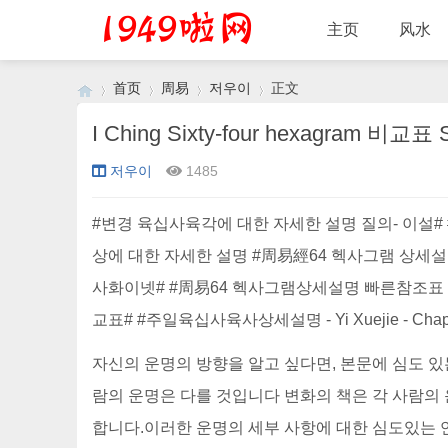
主页
风水
首页
周易
저우이
正文
I Ching Sixty-four hexagram 비교표
저우이
1485
›
›
›
›
#변경 육십사육각에 대한 자세한 설명 질의- 이설#
상에 대한 자세한 설명 #周易經64 헥사그램 상세설명#
사화이넷# #周易64 헥사그램상세설명 빠른참조표 Z
교표# #주일육십사육사상세설명 - Yi Xuejie - Chapt
자신의 운명의 방향을 알고 싶다면, 본문에 심도 있
람의 운명은 다를 것입니다 변화의 책은 각 사람의 
합니다.이러한 운명의 세부 사항에 대한 심도있는 