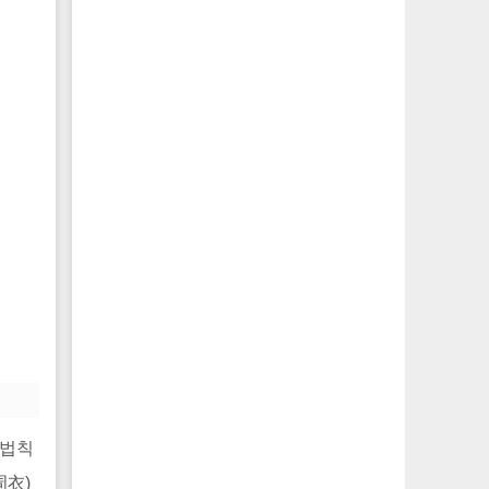
 법칙
周衣)