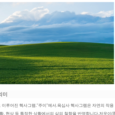
의미
로 이루어진 헥사그램."주이"에서.육십사 헥사그램은 자연의 작용
상황, 현상 등 특정한 상황에서의 삶의 철학을 반영합니다.저우이(