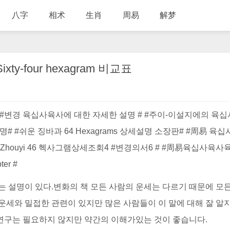
八字
相术
生肖
周易
解梦
 Sixty-four hexagram 비교표
 #변경 육십사육사에 대한 자세한 설명 # #주이-이설지에의 육
 #쉬운 징바과 64 Hexagrams 상세설명 소장판# #周易 육십
houyi 46 헥사그램상세조회4 #변경의서6 # #周易육십사육사
er #
는 설명이 있다.변화의 책 모든 사람의 운세는 다르기 때문에 모든
운세와 밀접한 관련이 있지만 많은 사람들이 이 말에 대해 잘 알지
연구는 필요하지 않지만 약간의 이해가있는 것이 좋습니다.