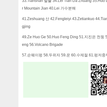
33.Tianshan 탈출 34.Lei Tian Da Zhuang 35.Huo D
r Mountain Jian 40.Lei 가수분해
41.Zeshuang 산 42.Fengleiyi 43.Zetiankuo 44.T
gjing
49.Ze Huo Ge 50.Huo Feng Ding 51.지진은 천둥 52.
eng 56.Volcano Brigade
57.순웨이펑 58.두위자 59.운 60.수제절 61.펑저