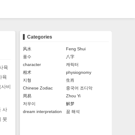
Categories
风水
Feng Shui
풍수
八字
character
캐릭터
십사육
相术
physiognomy
사육
지형
生肖
육사비
Chinese Zodiac
중국어 조디악
周易
Zhou Yi
저우이
解梦
 사
dream interpretation
꿈 해석
 못