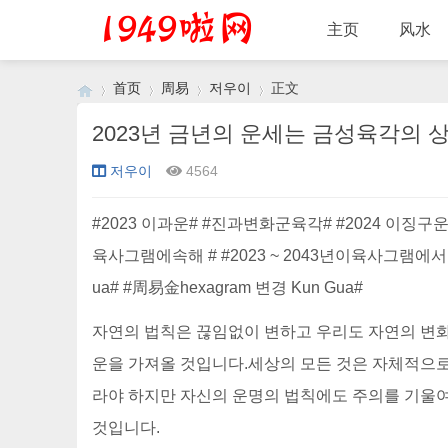
主页
风水
首页
周易
저우이
正文
2023년 금년의 운세는 금성육각의 
저우이
4564
›
›
›
›
#2023 이과운# #진과변화군육각# #2024 이징구
육사그램에속해 # #2023 ~ 2043년이육사그램에서 # # 상과곤
ua# #周易金hexagram 변경 Kun Gua#
자연의 법칙은 끊임없이 변하고 우리도 자연의 변화 
운을 가져올 것입니다.세상의 모든 것은 자체적으로
라야 하지만 자신의 운명의 법칙에도 주의를 기울
것입니다.