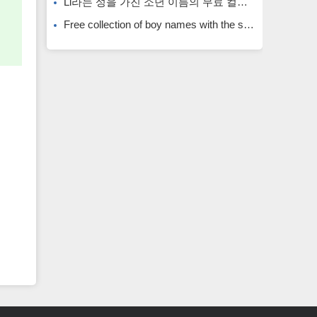
Li라는 성을 가진 소년 이름의 무료 컬렉션입니다. Li라는 성을 가진 희귀한 소년 이름입니다.
Free collection of boy names with the surname Li. Rare boy names with the surname Li.