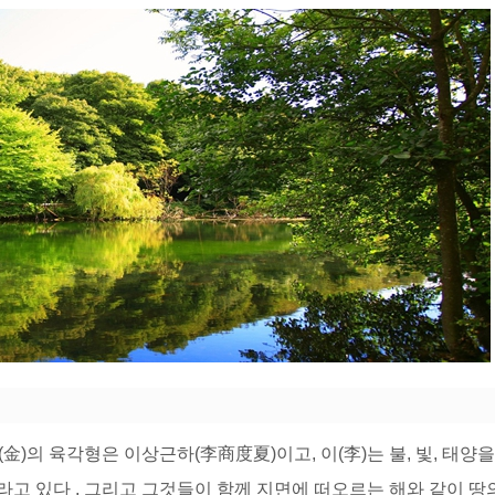
金)의 육각형은 이상근하(李商度夏)이고, 이(李)는 불, 빛, 태양
라고 있다 , 그리고 그것들이 함께 지면에 떠오르는 해와 같이 땅