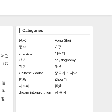
Categories
风水
Feng Shui
풍수
八字
character
캐릭터
년이어떤
相术
physiognomy
Li G
지형
生肖
Chinese Zodiac
중국어 조디악
周易
Zhou Yi
 불
저우이
解梦
 따
dream interpretation
꿈 해석
행될