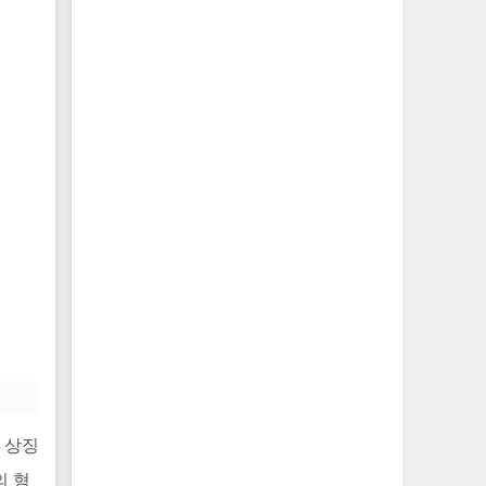
을 상징
의 형