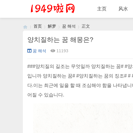
主页
风水
首页
解梦
꿈 해석
正文
양치질하는 꿈 해몽은?
꿈 해석
11193
›
›
›
›
###양치질의 길조는 무엇일까 양치질하는 꿈# #
입니까 양치질하는 꿈# #양치질하는 꿈의 징조# #
다.이는 최근에 일을 할 때 조심해야 함을 나타냅니
어질 수 있습니다.