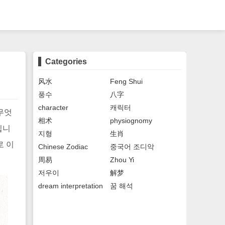
Categories
风水
Feng Shui
풍수
八字
character
캐릭터
무엇
相术
physiognomy
입니
지형
生肖
로 이
Chinese Zodiac
중국어 조디악
周易
Zhou Yi
저우이
解梦
dream interpretation
꿈 해석