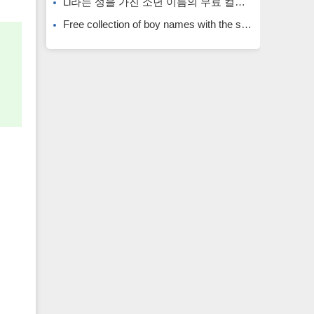
Li라는 성을 가진 소년 이름의 무료 컬렉션입니다. Li라는 성을 가진 희귀한 소년 이름입니다.
Free collection of boy names with the surname Li. Rare boy names with the surname Li.