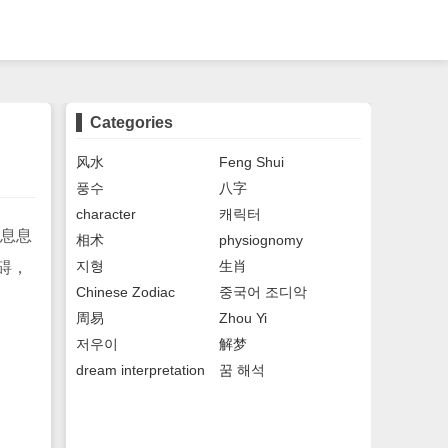
Categories
风水
Feng Shui
풍수
八字
character
캐릭터
息息
相术
physiognomy
지형
生肖
碍，
Chinese Zodiac
중국어 조디악
周易
Zhou Yi
저우이
解梦
dream interpretation
꿈 해석