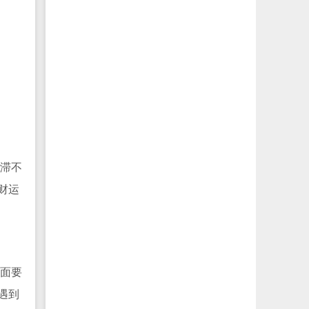
滞不
财运
面要
遇到